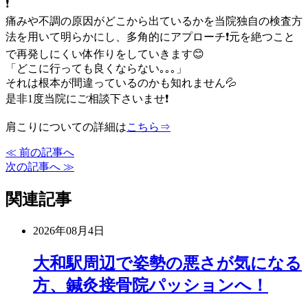
❗
痛みや不調の原因がどこから出ているかを当院独自の検査方
法を用いて明らかにし、多角的にアプローチ❗元を絶つこと
で再発しにくい体作りをしていきます😊
「どこに行っても良くならない｡｡｡」
それは根本が間違っているのかも知れません💦
是非1度当院にご相談下さいませ❗
肩こりについての詳細は
こちら⇒
≪ 前の記事へ
次の記事へ ≫
関連記事
2026年08月4日
大和駅周辺で姿勢の悪さが気になる
方、鍼灸接骨院パッションへ！