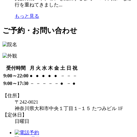
行を重ねてきました...
もっと見る
ご予約・お問い合わせ
受付時間
月
火
水
木
金
土
日
祝
9:00～22:00
●
●
●
●
●
－
－
－
9:00～17:30
－
－
－
－
－
●
－
●
【住所】
〒242-0021
神奈川県大和市中央１丁目１−１５ たつみビル 1F
【定休日】
日曜日