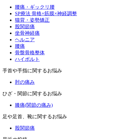
腰痛・ギックリ腰
SP療法 骨格×筋膜×神経調整
猫背・姿勢矯正
股関節痛
坐骨神経痛
ヘルニア
腰痛
骨盤骨格整体
ハイボルト
手首や手指に関するお悩み
肘の痛み
ひざ・関節に関するお悩み
膝痛(関節の痛み)
足や足首、靴に関するお悩み
股関節痛