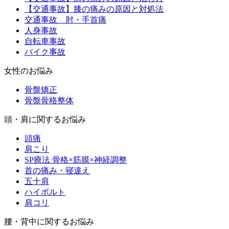
【交通事故】膝の痛みの原因と対処法
交通事故 肘・手首痛
人身事故
自転車事故
バイク事故
女性のお悩み
骨盤矯正
骨盤骨格整体
頭・肩に関するお悩み
頭痛
肩こり
SP療法 骨格×筋膜×神経調整
首の痛み・寝違え
五十肩
ハイボルト
肩コリ
腰・背中に関するお悩み