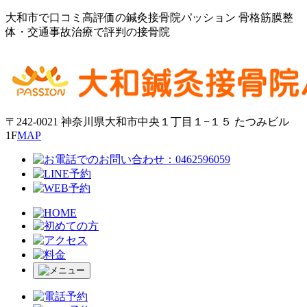
⼤和市で⼝コミ高評価の鍼灸接⾻院パッション ⾻格筋膜整
体・交通事故治療で評判の接⾻院
〒242-0021 神奈川県大和市中央１丁目１−１５ たつみビル
1F
MAP